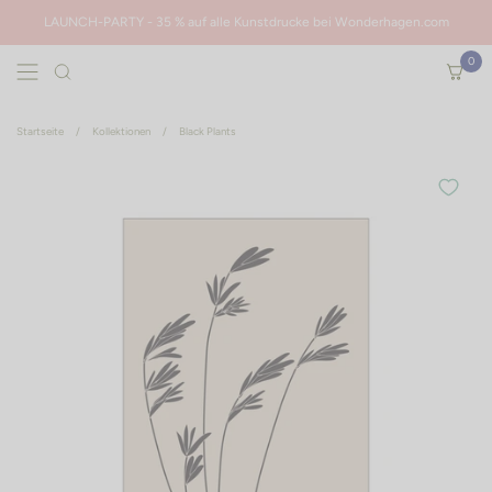
Zum Inhalt springen
LAUNCH-PARTY - 35 % auf alle Kunstdrucke bei Wonderhagen.com
0
Menü öffnen
Warenko
Are you sure you want to remove this item?
Startseite
/
Kollektionen
/
Black Plants
Cancel
Remove