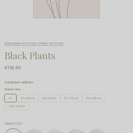
Affordable Art Prints x Melloi Art Prints
Black Plants
€136,95
Varianten wählen
Wählen Size
A3
30 x 40 cm
40 x 50 cm
50 x 70 cm
70 x 100 cm
100 x 140 cm
TODO
TODO